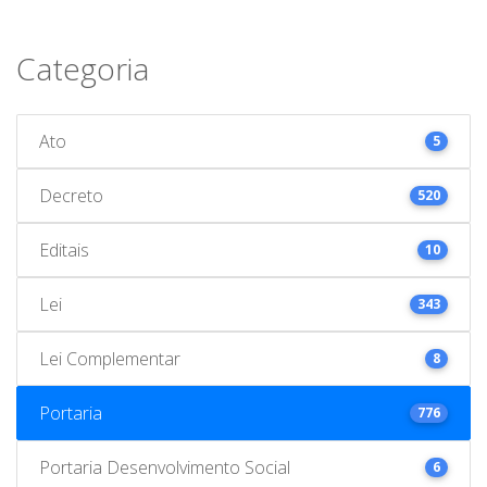
Categoria
Ato
5
Decreto
520
Editais
10
Lei
343
Lei Complementar
8
Portaria
776
Portaria Desenvolvimento Social
6