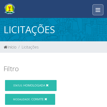
LICITAÇÕES
Início
Licitações
Filtro
HOMOLOGADA
STATUS:
CONVITE
MODALIDADE: