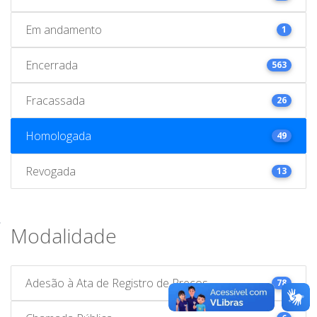
Em andamento
1
Encerrada
563
Fracassada
26
Homologada
49
Revogada
13
Modalidade
Adesão à Ata de Registro de Preços
78