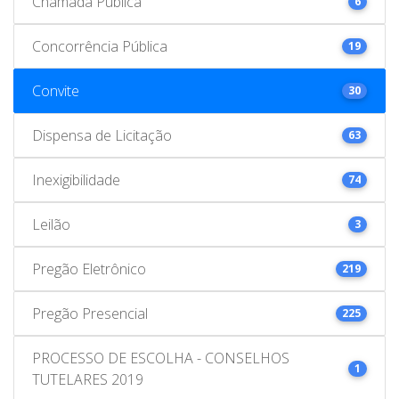
Chamada Pública
6
Concorrência Pública
19
Convite
30
Dispensa de Licitação
63
Inexigibilidade
74
Leilão
3
Pregão Eletrônico
219
Pregão Presencial
225
PROCESSO DE ESCOLHA - CONSELHOS
1
TUTELARES 2019