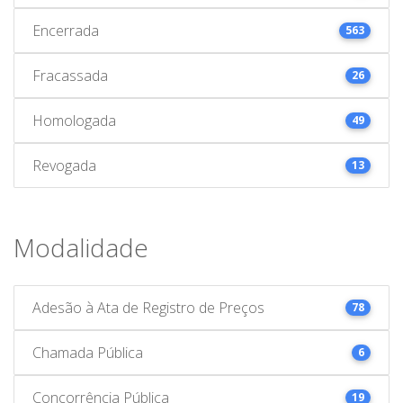
Encerrada
563
Fracassada
26
Homologada
49
Revogada
13
Modalidade
Adesão à Ata de Registro de Preços
78
Chamada Pública
6
Concorrência Pública
19