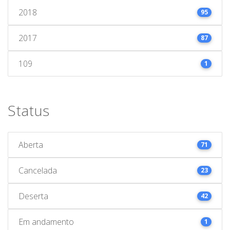
2018
95
2017
87
109
1
Status
Aberta
71
Cancelada
23
Deserta
42
Em andamento
1