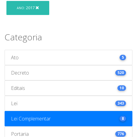
2017
ANO:
Categoria
Ato
5
Decreto
520
Editais
10
Lei
343
Lei Complementar
8
Portaria
776