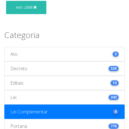
2006
ANO:
Categoria
Ato
5
Decreto
520
Editais
10
Lei
343
Lei Complementar
8
Portaria
776