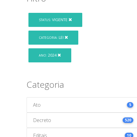
VIGENTE
STATUS:
LEI
CATEGORIA:
2024
ANO:
Categoria
Ato
5
Decreto
520
Editais
10