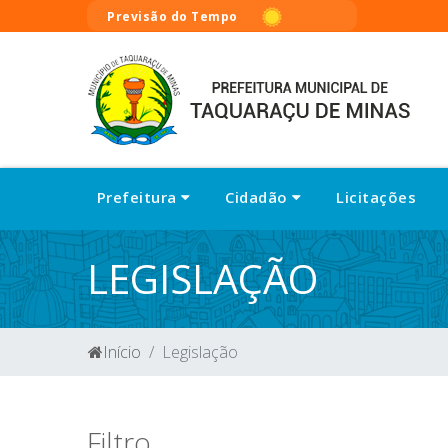
Previsão do Tempo
Prefeitura
Cidadão
Licitações
LEGISLAÇÃO
Início
Legislação
Filtro