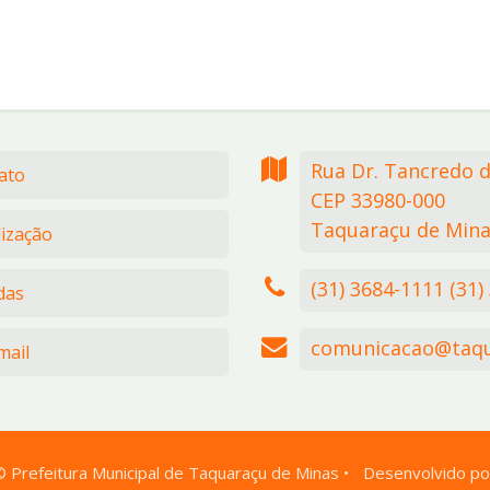
Rua Dr. Tancredo 
ato
CEP 33980-000
Taquaraçu de Mina
lização
(31) 3684-1111 (31)
das
comunicacao@taqu
ail
©
Prefeitura Municipal de Taquaraçu de Minas
•
Desenvolvido po