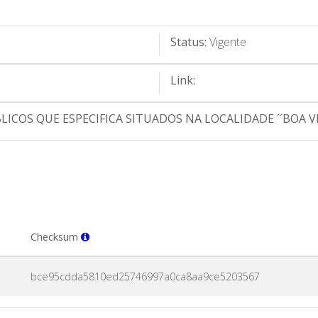
Status:
Vigente
Link:
OS QUE ESPECIFICA SITUADOS NA LOCALIDADE ´´BOA VI
Checksum
bce95cdda5810ed25746997a0ca8aa9ce5203567