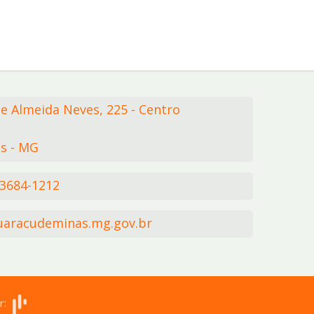
de Almeida Neves,
225
- Centro
s - MG
 3684-1212
aracudeminas.mg.gov.br
r: