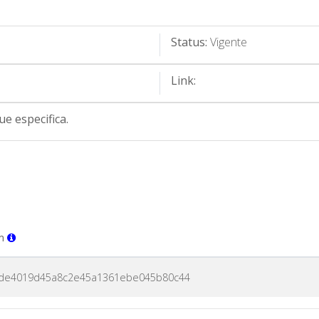
Status:
Vigente
Link:
e especifica.
um
de4019d45a8c2e45a1361ebe045b80c44