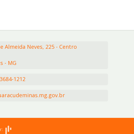
de Almeida Neves,
225
- Centro
s - MG
 3684-1212
aracudeminas.mg.gov.br
r: