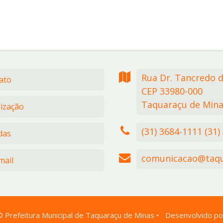
Rua Dr. Tancredo 
ato
CEP 33980-000
Taquaraçu de Mina
lização
(31) 3684-1111 (31)
das
comunicacao@taqu
ail
©
Prefeitura Municipal de Taquaraçu de Minas
•
Desenvolvido po