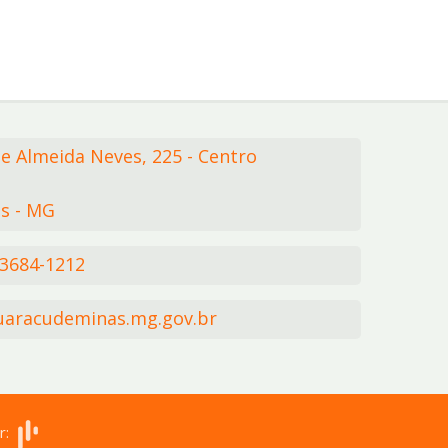
de Almeida Neves,
225
- Centro
s - MG
 3684-1212
aracudeminas.mg.gov.br
r: