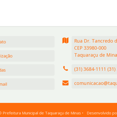
Rua Dr. Tancredo 
ato
CEP 33980-000
Taquaraçu de Mina
lização
(31) 3684-1111 (31)
das
comunicacao@taqu
ail
©
Prefeitura Municipal de Taquaraçu de Minas
•
Desenvolvido po