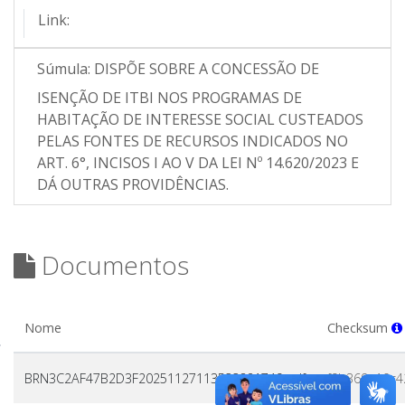
Link:
Súmula:
DISPÕE SOBRE A CONCESSÃO DE
ISENÇÃO DE ITBI NOS PROGRAMAS DE
HABITAÇÃO DE INTERESSE SOCIAL CUSTEADOS
PELAS FONTES DE RECURSOS INDICADOS NO
ART. 6°, INCISOS I AO V DA LEI Nº 14.620/2023 E
DÁ OUTRAS PROVIDÊNCIAS.
Documentos
Nome
Checksum
BRN3C2AF47B2D3F20251127113533821749.pdf
f9b369a10c