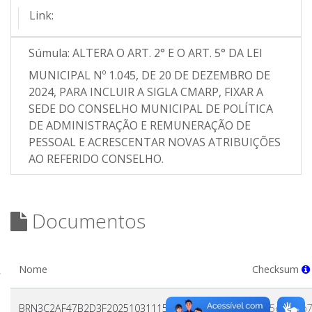
Link:
Súmula:
ALTERA O ART. 2° E O ART. 5° DA LEI
MUNICIPAL Nº 1.045, DE 20 DE DEZEMBRO DE
2024, PARA INCLUIR A SIGLA CMARP, FIXAR A
SEDE DO CONSELHO MUNICIPAL DE POLÍTICA
DE ADMINISTRAÇÃO E REMUNERAÇÃO DE
PESSOAL E ACRESCENTAR NOVAS ATRIBUIÇÕES
AO REFERIDO CONSELHO.
Documentos
Nome
Checksum
BRN3C2AF47B2D3F20251031115417811725.pdf
4d25e560fb