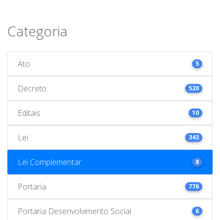
Categoria
Ato
5
Decreto
520
Editais
10
Lei
343
Lei Complementar
8
Portaria
776
Portaria Desenvolvimento Social
6