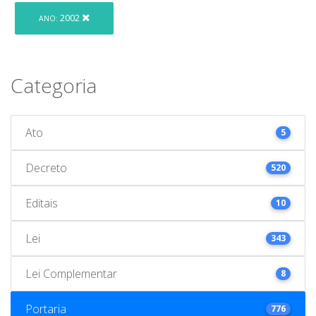
2002
ANO:
Categoria
Ato
5
Decreto
520
Editais
10
Lei
343
Lei Complementar
8
Portaria
776