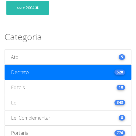
2004
ANO:
Categoria
Ato
5
Decreto
520
Editais
10
Lei
343
Lei Complementar
8
Portaria
776