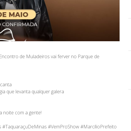
e Encontro de Muladeiros vai ferver no Parque de
 canta
gia que levanta qualquer galera
a noite com a gente!
s
#TaquaraçuDeMinas
#VemProShow
#MarcílioPrefeito