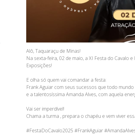
Alô, Taquaraçu de Minas!
Na sexta-feira, 02 de maio, a XI Festa do Cavalo 
Exposições!
E olha só quem vai comandar a festa:
Frank Aguiar com seus sucessos que todo mundo
e a talentosíssima Amanda Alves, com aquela ener
Vai ser imperdível!
Chama a turma , prepara o chapéu e vem viver ess
#FestaDoCavalo2025
#FrankAguiar
#AmandaAlve