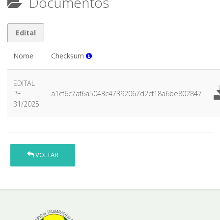
Documentos
Edital
Nome
Checksum
EDITAL
PE
a1cf6c7af6a5043c47392067d2cf18a6be802847
31/2025
VOLTAR