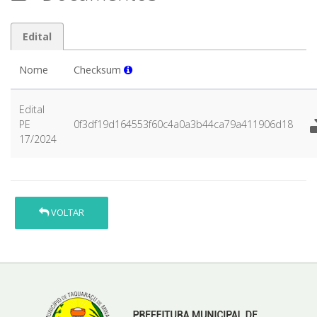
Edital
Nome
Checksum
Edital
PE
0f3df19d164553f60c4a0a3b44ca79a411906d18
17/2024
VOLTAR