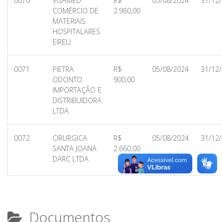
0070
VISAMED
R$
05/08/2024
31/12
COMÉRCIO DE
2.980,00
MATERIAIS
HOSPITALARES
EIRELI
0071
PIETRA
R$
05/08/2024
31/12
ODONTO
900,00
IMPORTAÇÃO E
DISTRIBUIDORA
LTDA
0072
CIRURGICA
R$
05/08/2024
31/12
SANTA JOANA
2.660,00
DARC LTDA
Documentos