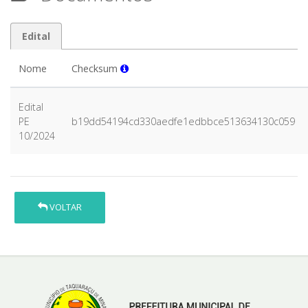
Edital
Nome
Checksum
Edital
PE
b19dd54194cd330aedfe1edbbce513634130c059
10/2024
VOLTAR