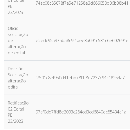
01 Edital
74ac08c85078f7a5e71258e3d666050d06b38b41
PE
23/2023
Ofício
solicitação
de
e2edc95537ab58c9f4aee3a091c531c6e602694e
alteração
de edital
Decisão
Solicitação
f7501c8ef950d41ebb78f1f8d7237c94c18254a7
alteração
edital
Retificação
02 Edital
97af0dd7ffd8e2093c284cd3cd6840ec85434a1a
PE
23/2023