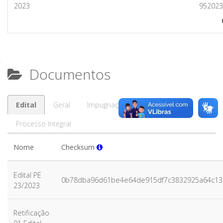
2023
952023
Documentos
Edital
Geral
Impugnação/Esclarecimento
Processo Integral
Nome
Checksum
Edital PE
0b78dba96d61be4e64de915df7c3832925a64c13
23/2023
Retificação