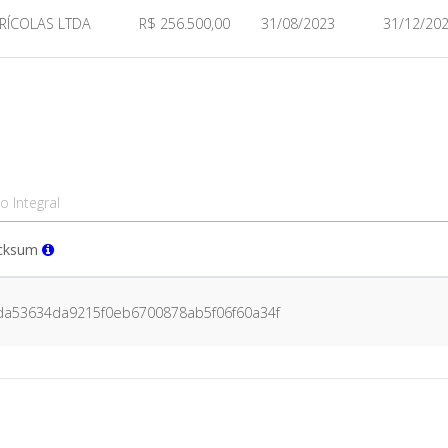
RÍCOLAS LTDA
R$ 256.500,00
31/08/2023
31/12/20
o Integral
cksum
da53634da9215f0eb6700878ab5f06f60a34f