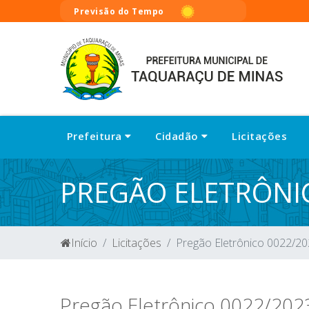
Previsão do Tempo
Prefeitura
Cidadão
Licitações
PREGÃO ELETRÔNI
Início
Licitações
Pregão Eletrônico 0022/2
Pregão Eletrônico 0022/202