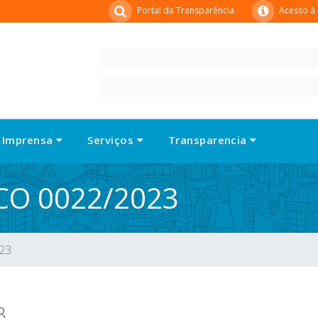
Portal da Transparência
Acesso à
Imprensa
Serviços
Transparencia
CO 0022/2023
023
3