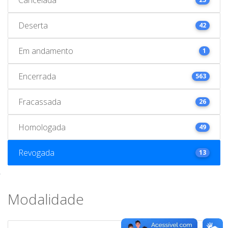
Deserta
42
Em andamento
1
Encerrada
563
Fracassada
26
Homologada
49
Revogada
13
Modalidade