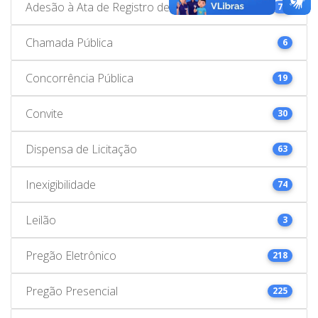
Adesão à Ata de Registro de Preços
78
Chamada Pública
6
Concorrência Pública
19
Convite
30
Dispensa de Licitação
63
Inexigibilidade
74
Leilão
3
Pregão Eletrônico
218
Pregão Presencial
225