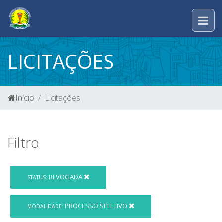
LICITAÇÕES
Início
Licitações
Filtro
REVOGADA
STATUS:
PROCESSO SELETIVO
MODALIDADE: