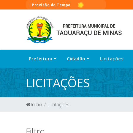
Previsão do Tempo
Prefeitura
Cidadão
Licitações
LICITAÇÕES
Início
Licitações
Filtro