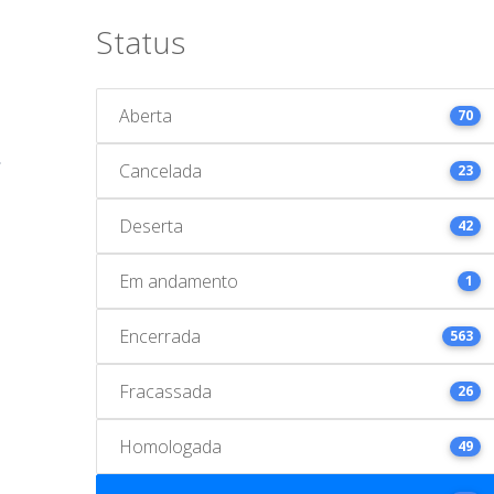
Status
Aberta
70
Cancelada
23
Deserta
42
Em andamento
1
Encerrada
563
Fracassada
26
Homologada
49