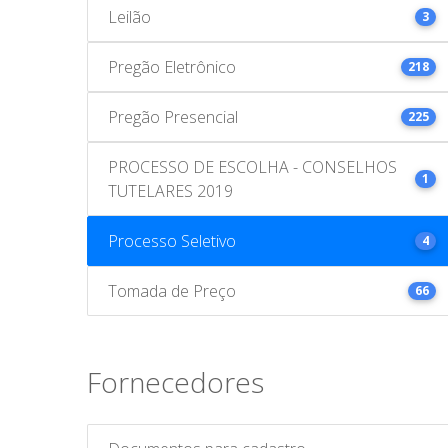
Leilão
3
Pregão Eletrônico
218
Pregão Presencial
225
PROCESSO DE ESCOLHA - CONSELHOS
1
TUTELARES 2019
Processo Seletivo
4
Tomada de Preço
66
Fornecedores