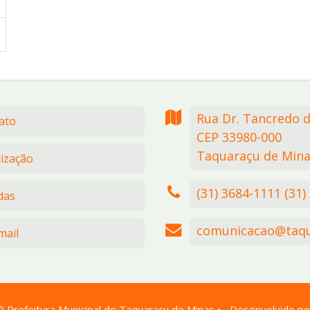
Rua Dr. Tancredo 
ato
CEP 33980-000
Taquaraçu de Mina
lização
(31) 3684-1111 (31)
das
comunicacao@taqu
ail
©
Prefeitura Municipal de Taquaraçu de Minas
•
Desenvolvido po