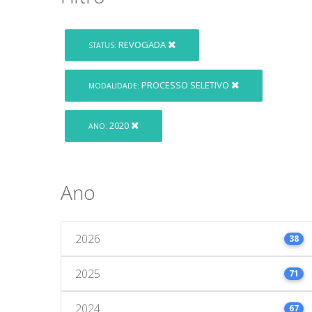
REVOGADA
STATUS:
PROCESSO SELETIVO
MODALIDADE:
2020
ANO:
Ano
2026
38
2025
71
2024
67