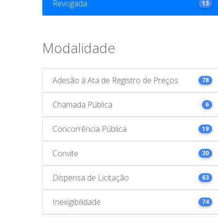
Revogada
13
Modalidade
Adesão à Ata de Registro de Preços
78
Chamada Pública
6
Concorrência Pública
19
Convite
30
Dispensa de Licitação
63
Inexigibilidade
74