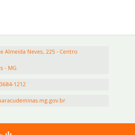
de Almeida Neves,
225
- Centro
s - MG
 3684-1212
aracudeminas.mg.gov.br
r: