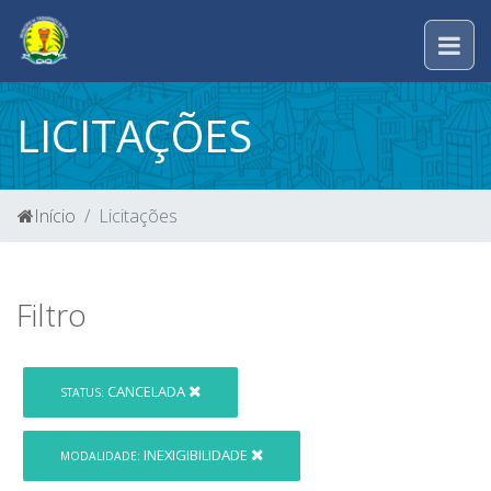
LICITAÇÕES
Início
Licitações
Filtro
CANCELADA
STATUS:
INEXIGIBILIDADE
MODALIDADE: