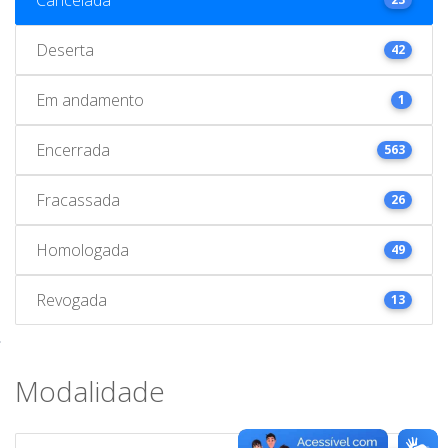
Deserta
42
Em andamento
1
Encerrada
563
Fracassada
26
Homologada
49
Revogada
13
Modalidade