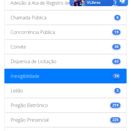
Adesão à Ata de Registro de Preços
78
Chamada Pública
6
Concorrência Pública
19
Convite
30
Dispensa de Licitação
63
Inexigibilidade
74
Leilão
3
Pregão Eletrônico
219
Pregão Presencial
225