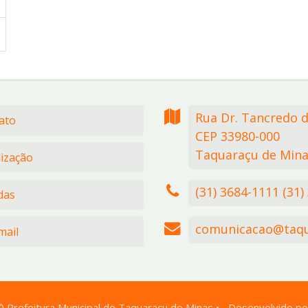
Rua Dr. Tancredo 
ato
CEP 33980-000
Taquaraçu de Mina
lização
(31) 3684-1111 (31)
das
comunicacao@taqu
ail
©
Prefeitura Municipal de Taquaraçu de Minas
•
Desenvolvido po