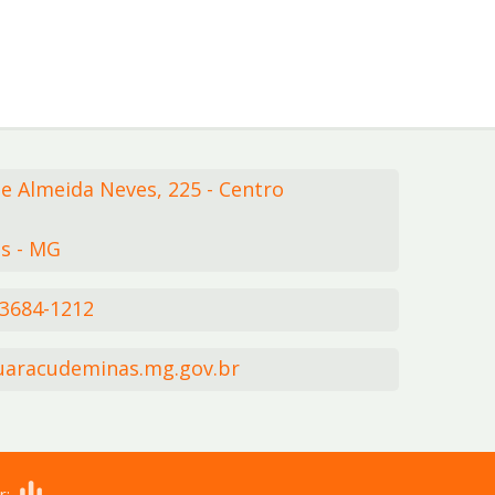
de Almeida Neves,
225
- Centro
s - MG
 3684-1212
aracudeminas.mg.gov.br
r: