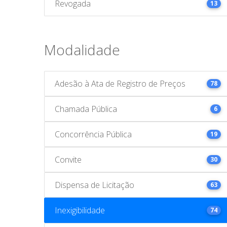
Revogada
13
Modalidade
Adesão à Ata de Registro de Preços
78
Chamada Pública
6
Concorrência Pública
19
Convite
30
Dispensa de Licitação
63
Inexigibilidade
74