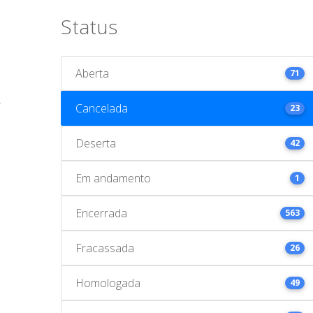
Status
Aberta
71
Cancelada
23
Deserta
42
Em andamento
1
Encerrada
563
Fracassada
26
Homologada
49