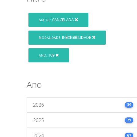
CANCELADA
STATUS:
INEXIGIBILIDADE
MODALIDADE:
109
ANO:
Ano
2026
39
2025
71
2024
67