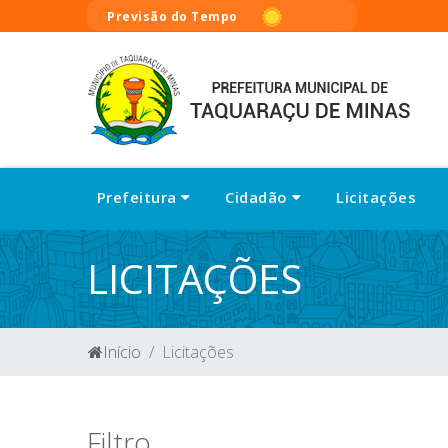
Previsão do Tempo
Prefeitura
Cidadão
Licitações
LICITAÇÕES
Início
Licitações
Filtro