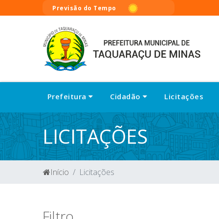
Previsão do Tempo
Prefeitura
Cidadão
Licitações
LICITAÇÕES
Início
Licitações
Filtro