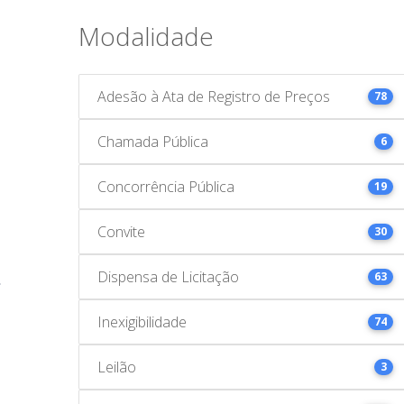
Modalidade
Adesão à Ata de Registro de Preços
78
Chamada Pública
6
Concorrência Pública
19
Convite
30
Dispensa de Licitação
63
Inexigibilidade
74
Leilão
3