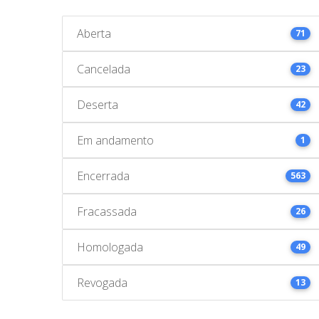
Aberta
71
Cancelada
23
Deserta
42
Em andamento
1
Encerrada
563
Fracassada
26
Homologada
49
Revogada
13