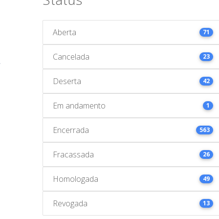
Aberta
71
Cancelada
23
Deserta
42
Em andamento
1
Encerrada
563
Fracassada
26
Homologada
49
Revogada
13