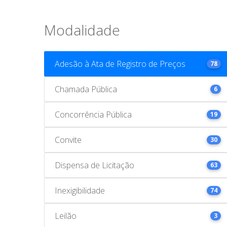
Modalidade
Adesão à Ata de Registro de Preços
78
Chamada Pública
6
Concorrência Pública
19
Convite
30
Dispensa de Licitação
63
Inexigibilidade
74
Leilão
3