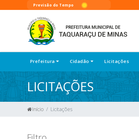
Previsão do Tempo
Prefeitura
Cidadão
Licitações
LICITAÇÕES
Início
Licitações
Filtro