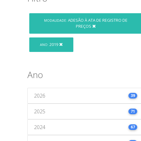
ADESÃO À ATA DE REGISTRO DE
MODALIDADE:
PREÇOS
2019
ANO:
Ano
2026
39
2025
71
2024
67