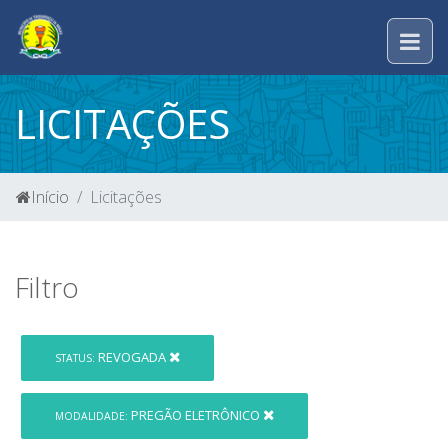
LICITAÇÕES
Início
Licitações
Filtro
REVOGADA
STATUS:
PREGÃO ELETRÔNICO
MODALIDADE: