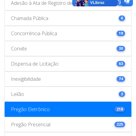
Adesão à Ata de Registro de Preços
78
Chamada Pública
6
Concorrência Pública
19
Convite
30
Dispensa de Licitação
63
Inexigibilidade
74
Leilão
3
Pregão Eletrônico
218
Pregão Presencial
225