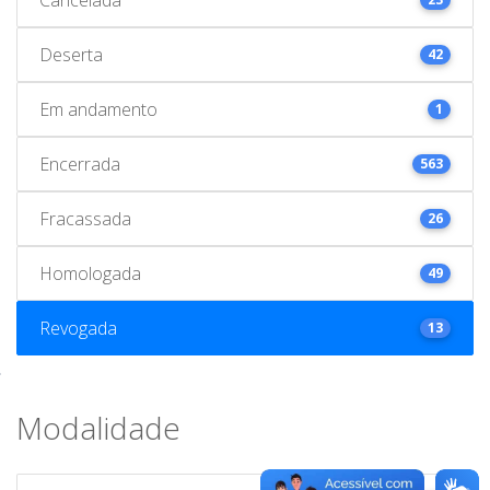
Deserta
42
Em andamento
1
Encerrada
563
Fracassada
26
Homologada
49
Revogada
13
Modalidade