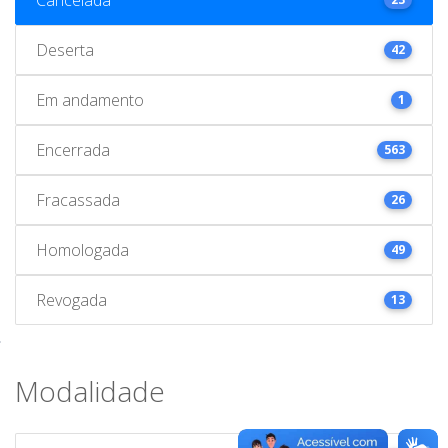
Deserta
42
Em andamento
1
Encerrada
563
Fracassada
26
Homologada
49
Revogada
13
Modalidade