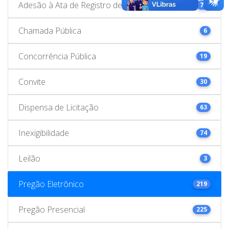
Adesão à Ata de Registro de Preços
78
Chamada Pública
6
Concorrência Pública
19
Convite
30
Dispensa de Licitação
63
Inexigibilidade
74
Leilão
3
Pregão Eletrônico
219
Pregão Presencial
225