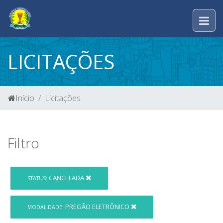
LICITAÇÕES
Início
Licitações
Filtro
CANCELADA
STATUS:
PREGÃO ELETRÔNICO
MODALIDADE: