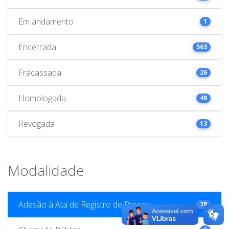
Em andamento
1
Encerrada
563
Fracassada
26
Homologada
49
Revogada
13
Modalidade
Adesão à Ata de Registro de Preços
78