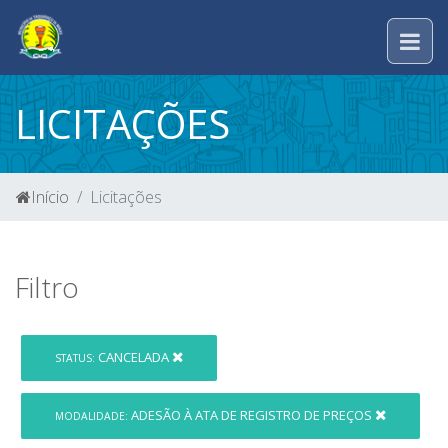
LICITAÇÕES
Início
Licitações
Filtro
CANCELADA
STATUS:
ADESÃO À ATA DE REGISTRO DE PREÇOS
MODALIDADE: