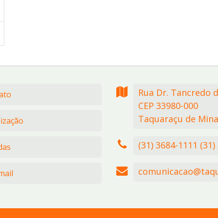
Rua Dr. Tancredo 
ato
CEP 33980-000
Taquaraçu de Mina
lização
(31) 3684-1111 (31)
das
comunicacao@taqu
ail