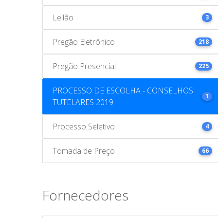
Leilão
3
Pregão Eletrônico
218
Pregão Presencial
225
PROCESSO DE ESCOLHA - CONSELHOS
1
TUTELARES 2019
Processo Seletivo
4
Tomada de Preço
66
Fornecedores