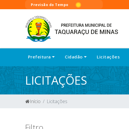
Previsão do Tempo
Prefeitura
Cidadão
Licitações
LICITAÇÕES
Início
Licitações
Filtro