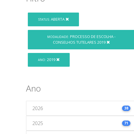
ABERTA
STATUS:
PROCESSO DE ESCOLHA -
MODALIDADE:
CONSELHOS TUTELARES 2019
2019
ANO:
Ano
2026
38
2025
71