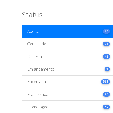
Status
Aberta
70
Cancelada
23
Deserta
42
Em andamento
1
Encerrada
563
Fracassada
26
Homologada
49