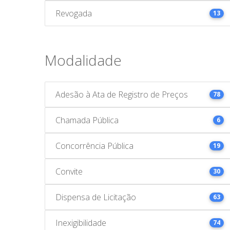
Revogada
13
Modalidade
Adesão à Ata de Registro de Preços
78
Chamada Pública
6
Concorrência Pública
19
Convite
30
Dispensa de Licitação
63
Inexigibilidade
74