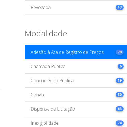
Revogada
13
Modalidade
Adesão à Ata de Registro de Preços
78
Chamada Pública
6
Concorrência Pública
19
Convite
30
Dispensa de Licitação
63
Inexigibilidade
74