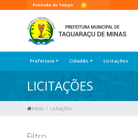
Previsão do Tempo
Prefeitura
Cidadão
Licitações
LICITAÇÕES
Início
Licitações
Filtro