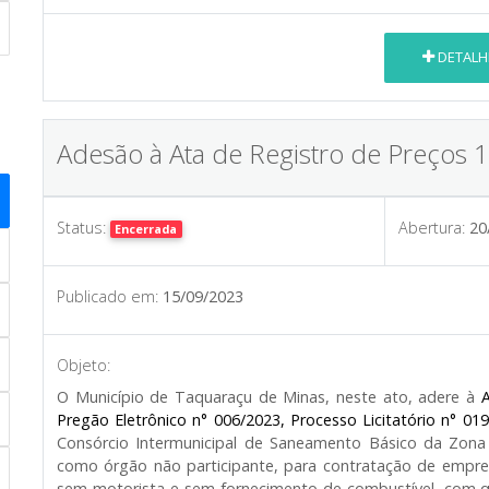
DETALH
Adesão à Ata de Registro de Preços 
Status:
Abertura:
20
Encerrada
Publicado em:
15/09/2023
Objeto:
O Município de Taquaraçu de Minas, neste ato, adere à
A
Pregão Eletrônico n° 006/2023, Processo Licitatório n° 019
Consórcio Intermunicipal de Saneamento Básico da Zon
como órgão não participante, para contratação de empres
sem motorista e sem fornecimento de combustível, com qu