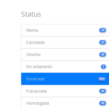
Status
Aberta
70
Cancelada
23
Deserta
42
Em andamento
1
Encerrada
563
Fracassada
26
Homologada
49