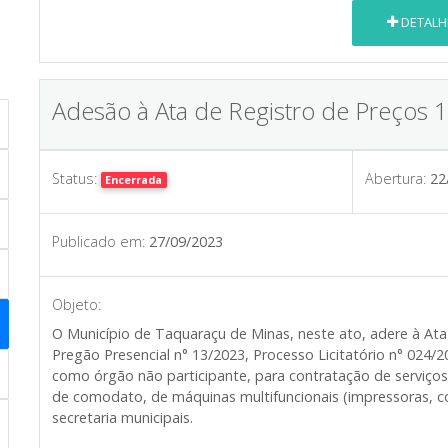
DETALH
Adesão à Ata de Registro de Preços 
Status:
Abertura:
22
Encerrada
Publicado em:
27/09/2023
Objeto:
O Município de Taquaraçu de Minas, neste ato, adere à Ata
Pregão Presencial n° 13/2023, Processo Licitatório n° 024/2
como órgão não participante, para contratação de serviços
de comodato, de máquinas multifuncionais (impressoras, c
secretaria municipais.