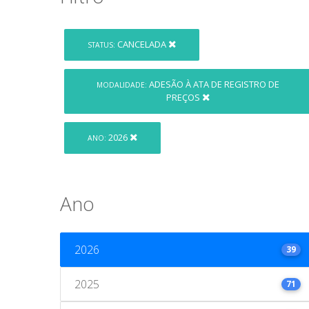
CANCELADA
STATUS:
ADESÃO À ATA DE REGISTRO DE
MODALIDADE:
PREÇOS
2026
ANO:
Ano
2026
39
2025
71