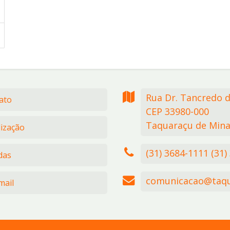
Rua Dr. Tancredo 
ato
CEP 33980-000
Taquaraçu de Mina
lização
(31) 3684-1111 (31)
das
comunicacao@taqu
ail