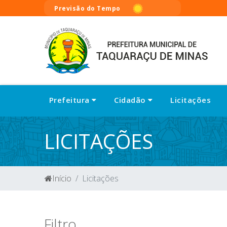
Previsão do Tempo
Prefeitura
Cidadão
Licitações
LICITAÇÕES
Início
Licitações
Filtro