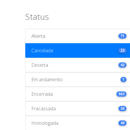
Status
Aberta
71
Cancelada
23
Deserta
42
Em andamento
1
Encerrada
563
Fracassada
26
Homologada
49