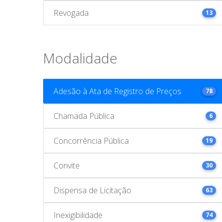
Revogada
13
Modalidade
Adesão à Ata de Registro de Preços
78
Chamada Pública
6
Concorrência Pública
19
Convite
30
Dispensa de Licitação
63
Inexigibilidade
74