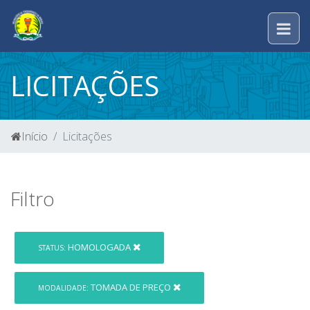
LICITAÇÕES
Início
Licitações
Filtro
HOMOLOGADA
STATUS:
TOMADA DE PREÇO
MODALIDADE: