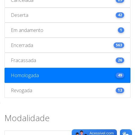
Deserta
42
Em andamento
1
Encerrada
563
Fracassada
26
Homologada
49
Revogada
13
Modalidade