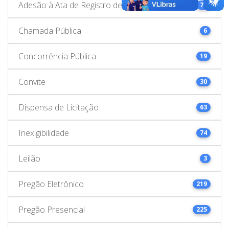
Adesão à Ata de Registro de Preços
78
Chamada Pública
6
Concorrência Pública
19
Convite
30
Dispensa de Licitação
63
Inexigibilidade
74
Leilão
3
Pregão Eletrônico
219
Pregão Presencial
225