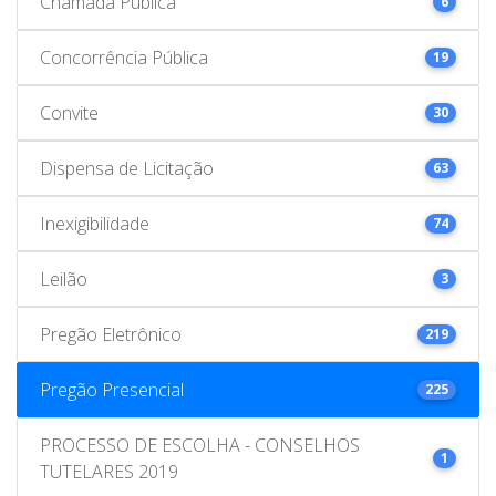
Chamada Pública
6
Concorrência Pública
19
Convite
30
Dispensa de Licitação
63
Inexigibilidade
74
Leilão
3
Pregão Eletrônico
219
Pregão Presencial
225
PROCESSO DE ESCOLHA - CONSELHOS
1
TUTELARES 2019