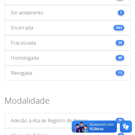
Em andamento
1
Encerrada
563
Fracassada
26
Homologada
49
Revogada
13
Modalidade
Adesão à Ata de Registro de Preços
78