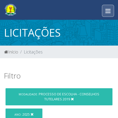
LICITAÇÕES
Início
Licitações
Filtro
PROCESSO DE ESCOLHA - CONSELHOS
MODALIDADE:
TUTELARES 2019
2025
ANO: