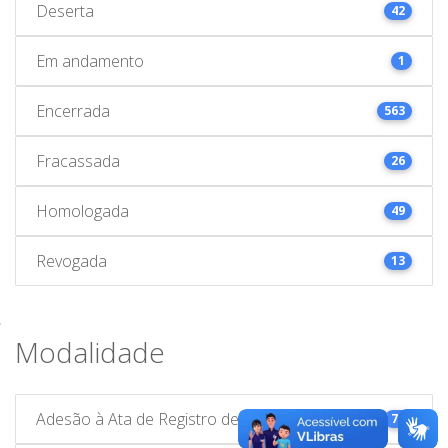
Deserta
42
Em andamento
1
Encerrada
563
Fracassada
26
Homologada
49
Revogada
13
Modalidade
Adesão à Ata de Registro de Preços
78