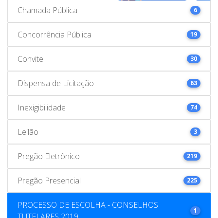
Chamada Pública
6
Concorrência Pública
19
Convite
30
Dispensa de Licitação
63
Inexigibilidade
74
Leilão
3
Pregão Eletrônico
219
Pregão Presencial
225
PROCESSO DE ESCOLHA - CONSELHOS
1
TUTELARES 2019