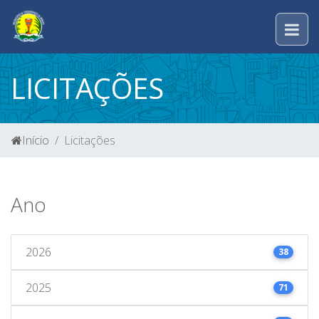
LICITAÇÕES
Início
Licitações
Ano
2026
38
2025
71