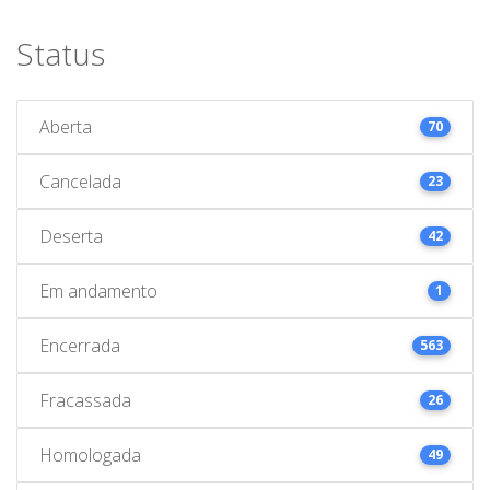
Status
Aberta
70
Cancelada
23
Deserta
42
Em andamento
1
Encerrada
563
Fracassada
26
Homologada
49