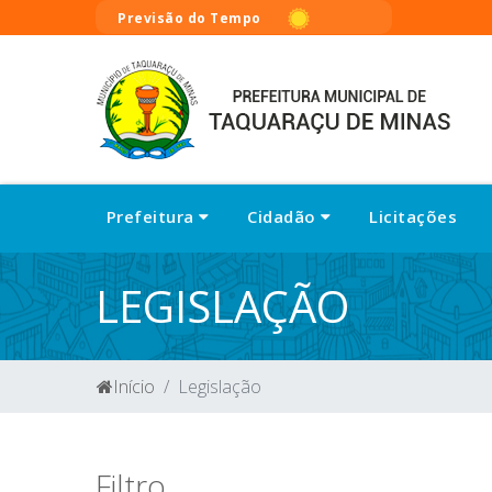
Previsão do Tempo
Prefeitura
Cidadão
Licitações
LEGISLAÇÃO
Início
Legislação
Filtro