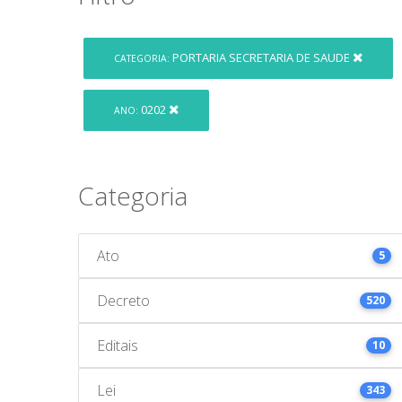
PORTARIA SECRETARIA DE SAUDE
CATEGORIA:
0202
ANO:
Categoria
Ato
5
Decreto
520
Editais
10
Lei
343